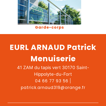
Garde-corps
EURL ARNAUD Patrick
Menuiserie
41 ZAM du tapis vert 30170 Saint-
Hippolyte-du-Fort
04 66 77 93 56
|
patrick.arnaud319@orange.fr