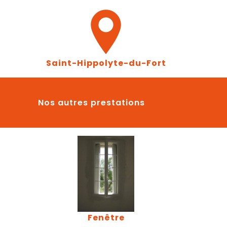
Saint-Hippolyte-du-Fort
Nos autres prestations
Fenêtre